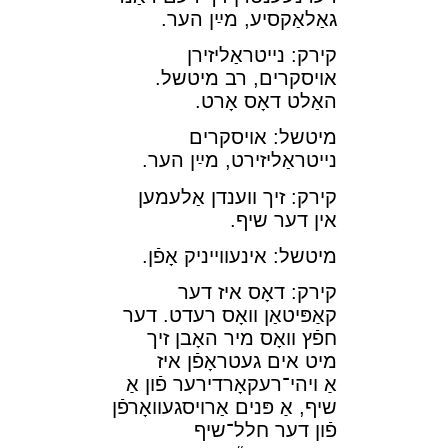
גאַלאַקסיע, מײַן הער.
קירק: נײטראַליזירן
אױסקרים, רב מיטשל.
האַלט דאָס אָרט.
מיטשל: אױסקרים
נײטראַליזירט, מײַן הער.
קירק: זיך װענדן אַלעמען
אין דער שיף.
מיטשל: אינעװײניק אָפֿן.
קירק: דאָס איז דער
קאַפּיטאַן װאָס רעדט. דער
חפֿץ װאָס מיר האָבן זיך
מיט אים געטראָפֿן איז
אַ ױהי־רעקאָרדירער פֿון אַ
שיף, אַ פּנים אַרױסגעװאָרפֿן
פֿון דער חלל־שיף