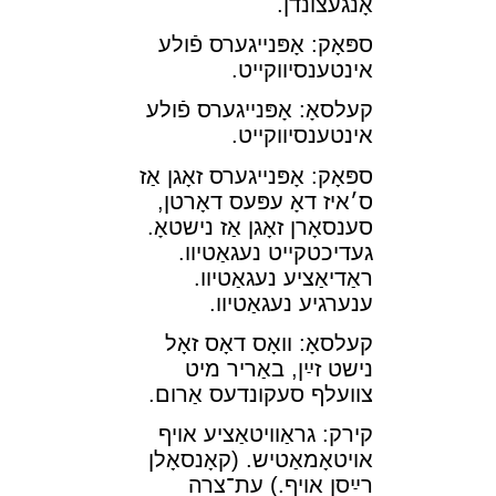
אָנגעצונדן.
ספּאָק: אָפּנײגערס פֿולע
אינטענסיװקײט.
קעלסאָ: אָפּנײגערס פֿולע
אינטענסיװקײט.
ספּאָק: אָפּנײגערס זאָגן אַז
ס׳איז דאָ עפּעס דאָרטן,
סענסאָרן זאָגן אַז נישטאָ.
געדיכטקײט נעגאַטיװ.
ראַדיאַציע נעגאַטיװ.
ענערגיע נעגאַטיװ.
קעלסאָ: װאָס דאָס זאָל
נישט זײַן, באַריר מיט
צװעלף סעקונדעס אַרום.
קירק: גראַװיטאַציע אױף
אױטאָמאַטיש. (קאָנסאָלן
רײַסן אױף.) עת־⁠צרה