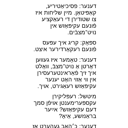
דענער: פסיכיאַטיריע,
קאַפּיטאַן. מײַן שליחות איז
צו שטודירן די רעאַקציע
פֿונעם עקיפּאַזש אין
נױט־מצבֿים.
ספּאָק: קריג איך עפּעס
פֿונעם רעקאָרדירער איצט.
דענער: טאָמער איז געװען
דאָרטן אַ נױט־מצבֿ, װאָלט
איך זיך פֿאַראינטערעסירן
אין װי אַזױ האָט יענער
עקיפּאַזש רעאַגירט, אױך.
מיטשל: רעפּליקירן
עקספּערימענטן אױפֿן סמך
דעם עקיפּאַזש? אײַער
בראַנזשע, אַיאָ?
דענער: כ׳האָב געהערט אַז