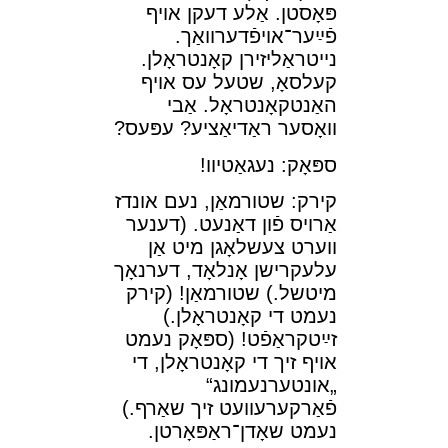
פּאָסטן. אַלע דעקן אױף
פֿײַער־אױפֿדערװאַך.
נײטראַליזירן קאָנטראָלן.
קעלסאָ, שטעל עס אױף
האַנטקאָנטראָל. אַבי
װאָסער ראַדיאַציע? עפּעס?
ספּאָק: נעגאַטיװ!
קירק: שטורמאַן, נעם אונדז
אַרױס פֿון דאַנעט. (דענער
װערט צעשלאָגן מיט אַן
עלעקרישן אָנלאָד, דערנאָך
מיטשל.) שטורמאַן! (קירק
נעמט די קאָנטראָלן.)
זײַטקראַפֿט! (ספּאָק נעמט
אױף זיך די קאָנטראָלן, די
„אונטערנעמונג“
פֿאַרקערעװעט זיך שאַרף.)
נעמט שאָדן־ראַפּאָרטן.