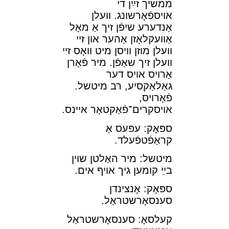
ממשיך זײַן די
אױספֿאָרשונג. װעלן
אַנדערע שיפֿן זיך אַ מאָל
אַװעקלאָזן אַהער און זײ
װעלן מוזן װיסן מיט װאָס זײ
װעלן זיך שאַפֿן. מיר פֿאָרן
אַרױס אױס דער
גאַלאַקסיע, רב מיטשל.
פֿאָרױס,
אױסקרים־פֿאַקטאָר אײנס.
ספּאָק: עפּעס אַ
קראַפֿטפֿעלד.
מיטשל: מיר האַלטן שױן
בײַ קומען גיך אױף אים.
ספּאָק: אָנצינדן
סענסאָרשטראַל.
קעלסאָ: סענסאָרשטראַל