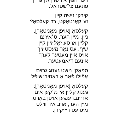
פֿונעם ציִ־שטראַל.
קירק: נישט קײן
זע־קאָנטאַקט, רב קעלסאָ?
קעלסאָ [אױפֿן מאָניטאָר]:
נײן, מײַן הער. ס׳איז צו
קלײן אַז סע זאָל זײן קײן
שיף. עס נאָר מעסט זיך
אױס אײן מעטער לערך
אינעם דיאַמעטער.
ספּאָק: נישט גענוג גרױס
אַפֿילו פֿאַר אַ ראַטיר־⁠שיפֿל.
קעלסאָ [אױפֿן מאָניטאָר]:
גענוג קלײן אַז מ׳קען אים
ארײַנברענגען אױפֿן באָרט,
מײַן הער, אױב איר װילט
מיט עס ריזיקירן.