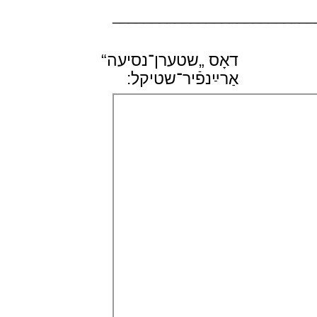
__________________________
דאָס „שטערן־נסיעה“
אַרײַנפֿיר־שטיקל: