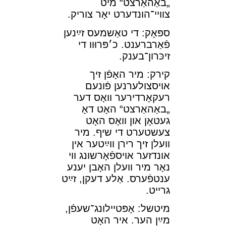
„באַהאַרצט“ מיט
צװײ־הונדערט יאָר צוריק.
ספּאָק: די טאַשמעס זײַנען
פֿאַרברענט. כ׳פּרוּװ די
זיכּרון־בענק.
קירק: מיר האָפֿן זיך
אױסצולערנען פֿונעם
⁠רעקאָרדירער װאָס דער
„באַהאַרצט“ האָט דאָ
געטאָן און װאָס האָט
צעשטערט די שיף. מיר
װעלן זיך רירן װײַטער אין
אונדזער אױספֿאָרשונג װי
נאָר מיר װעלן האָבן יענע
ענטפֿערס. אַלע דעקן, זײַט
גרײט.
מיטשל: אָפּטײלונג־שעפֿן,
מײַן הער. איר האָט