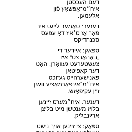
דעם העכסטן
איח״מ־אָפּשאַץ פֿון
אַלעמען.
דענער: טאָמער לײגט איר
פֿאָר אַז ס׳איז דאָ עפּעס
סכּנהדיקס
ספּאָק: אײדער די
„באַהאַרצט“ איז
צעשטערעט געװאָרן, האָט
דער קאַפּיטאַן
פּאַנישערהײט געזוכט
איח״מ־אינפֿאָרמאַציע װעגן
זײַן עקיפּאַזש.
דענער: איח״מערס זײַנען
בלױז מענטשן מיט בליצן
אַרײַנבליק.
ספּאָק: צי זײַנען אױך נישט