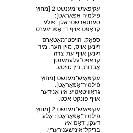
עקיפּאַזש־מענשט 2 [מחוץ
פֿילמיר־⁠אַפּאַראַט]:
סענסאָרשטראַלן. פֿולע
קראַפֿט אױף די אָפּנײגערס.
ספּאָק: הױפּט־מאָטאָרס
זײַנען אױס, מײַן הער. מיר
זײַנען אױף עת־צרה
קראַפֿט־עלעמענטן.
אַבֿדות, נײַן טױטע.
עקיפּאַזש־מענשט [מחוץ
פֿילמיר־⁠אַפּאַראַט]:
גראַװיטאַטיע איז אַנידער
אױף פּונקט אַכט.
עקיפּאַזש־מענשט 2 [מחוץ
פֿילמיר־⁠אַפּאַראַט]: אַלע
דעקן, דאָס איז
⁠בריקל־אינזשענירערײַ.