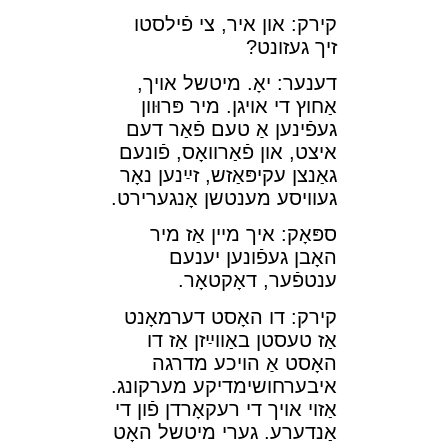
קירק: און איר, צי פֿילסטו
זיך געזונט?
דענער: יאָ. מיטשל אױך,
אַחוץ די אױגן. מיר פּרוּװן
געפֿינען אַ טעם פֿאַר דעם
איצט, און פֿאַרװאָס, פֿונעם
גאַנצן עקיפּאַזש, זײַנען נאָר
געװיסע מענטשן אָנגערירט.
ספּאָק: איך מײן אַז מיר
האָבן געפֿונען יענעם
ענטפֿער, דאָקטאָר.
קירק: דו האָסט דערמאָנט
אַז טעסטן באַװײַזן אַז דו
האָסט אַ הױכע מדרגה
איבערחושימדיקע מערקונג.
אַזױ אױך די רעקאָרדן פֿון די
אַנדערע. גערי מיטשל האָט