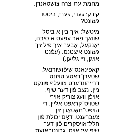
מחמת עת־צרה צושטאַנדן.
קירק: גערי, גערי, ביסטו
געזונט?
מיטשל: איך בין אַ ביסל
שװאַך פֿאַר עפּעס אַ סיבה,
יאַנקעל, אָבער איך פֿיל זיך
געזונט איצטנס. (עפֿנט
אױגן, זײ גליִען.)
קאַפּינאַנס שיפֿזשורנאַל,
שטערן־דאַטע טױזנט
דרײַהונדערט צװעלף פּונקט
נײַן. מצבֿ פֿון דער שיף:
אױפֿן װעג צוריק אױף
שטױס־קראַפֿט אַלײן. די
הױפּט־מאָטאָרן זיך
צעברענט. דאָס יכולת פֿון
חלל־אױסקרים פֿון דער
שיף איז אױס. גרונטבאַזעס