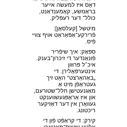
דאָס איז למעשׂה אײַער
בראַנזשע, קאָמענדאַנט,
כּולל־ דער רעפּליק.
מיטשל [קעלסאָן]:
פֿרירקע־אַפּאַראַט אױף צװײ
פֿיס.
ספּאָק: איך שיפֿריר
פֿונאַנדער די זיכּרון־בענק.
איכ׳ל פּרוּװן
אינטערפּאָלירן. די
„באַהאַרצט“ האָט זיך
געטראָפֿן מיט אַ
מאַגנעטישן חלל־שטורעם,
און איז אַראָפּגעשװענקט
געװאָרן אין דער דאָזיקער
ריכטונג.
קירק: די קראַפֿט פֿון די