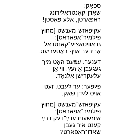
ספּאָק:
שאָדן־קאָנטראָלירונג
ראַפּאָרטן, אַלע פּאָסטן!
עקיפּאַזש־מענשט [מחוץ
פֿילמיר־⁠אַפּאַראַט]:
גראַװיטאַציע־קאָנטראָל
אַריבער אױף באַטעריעס.
דענער: עפּעס האָט מיך
געגעבן אַ זעץ, װי אַן
עלעקרישן אָלנאָד.
פֿײַפֿער: ער לעבט. זעט
אױס לײַדן שאָק.
עקיפּאַזש־מענשט [מחוץ
פֿילמיר־⁠אַפּאַראַט]:
אינזשענירערײַ־דעק דרײַ,
קענט איר געבן
שאָדן־ראַפּאָרט?