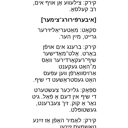
קירק: צילעװע אָן אױף אים,
רב קעלסאָ.
[איבערפֿירורג־צימער]
סקאָט: מאַטעריאַליזירער
גרײט, מײַן הער.
קירק: ברענג אים אױפֿן
באָרט. אָלט־מאָדישער
שיף־רעקאָרדירער װאָס
מ׳האָט געקענט
אַרױסװאַרפֿן װען עפּעס
האָט געסטראַשעט די שיף.
ספּאָק: גלײַכער צעשטערט
די שיף אין דעם אָ פֿאַל. גיט
נאָר אַ קוק. זיך צעברענט,
געשטופּלט.
קירק: לאָמיר האָפֿן אַז זײַנע
טאַשמעס זײַנען