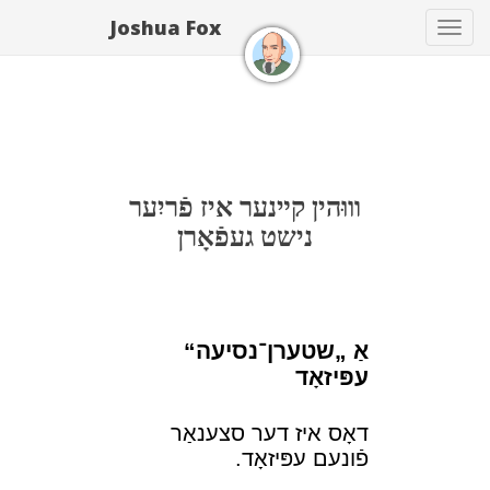
Joshua Fox
Toggle
navigation
װוּהין קײנער איז פֿריִער
נישט געפֿאָרן
אַ „שטערן־נסיעה“
עפּיזאָד
דאָס איז דער סצענאַר
פֿונעם עפּיזאָד.