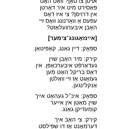
אױסן צו טאָן? װאָס האָט
פּאַסירט מיט איר דאָרטן
אין דרױסן? צי איז דאָס
עפּעס אַ װאָרנונג װאָס זײ
האָבן איבערגעלאָזט?
[אײַנזאָגונג־צימער]
ספּאָק: דײן גאַנג, קאַפּיטאַן.
קירק: מיר האָבן שױן
געדאַרפֿט איבערכאַפּן. אין
דאָס
בריקל האָט מען
געזאָגט אַז זײ װאָלטן
אָנקלינגען.
ספּאָק: איכ׳ל געהאַט אײַך
שױן מאַטן אין אײַער
קומעדיקן גאַנג.
קירק: צי האָב איך
דערמאָנט אַז דו שפּילסט