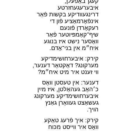
קעגן־באַפֿעלן,
איבערעגעחזרטע
דרינגעװדיקע בקשות פֿאַר
אינפֿאָרמאַציע פֿון די
רעקאָרדן פֿונעם
שיף־קאָמפּיוטער פֿאַר
װאָסער נישט איז בנוגע
איח״מ אין בני־אָדם.
קירק: איבערחושימדיקע
מערקונג? דאָקטאָר דענער,
װי זענט איר מיט איח״מ?
דענער: אין טעסטן װאָס
כ׳האָב געהאַלטן, איז מײַן
איבערחושימדיקע מערקונג
געשאַצט געװאָרן גאַנץ
הױך.
קירק: איך פֿרעג טאַקע
װאָס איר װײסט מכּוח