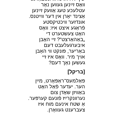
װאָס זײַנען געװען נאָר
עטלעכע טעג אַװעק זײַנען
אַצינד יאָרן אין דער װײַטנס.
אונדזער װיכטיקסטע
פֿראַגע איצט איז: װאָס
האָט צעשטערט די
„באַהאַרצט“? זײ האָבן
איבערגעלעבט דעם
באַריער, פּונקט װי האָבן
אױך מיר. װאָס איז זײ
געשען נאָך דעם?
[⁠בריקל]
פּאַלמעס־ראַפּאָרט, מײַן
הער. יעדער פֿאַל האָט
באַװיזן שאָדן צום
נערװנקרײַז פֿונעם קערפּער.
אַ שטח אינעם מוח איז
צעברענט געװאָרן.