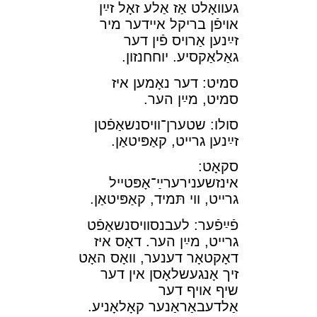
געװאָלט אַז אַלע זאָל זײַן
אױפֿן בריקל אײדער מיר
זײַנען אַרױס פֿין דער
גאַלאַקסיע. יוחחנזון.
סמיט: דער נאָמען איז
סמיט, מײַן הער.
סולו: שטערן־װיסנשאַפֿטן
זײַנען גרײט, קאַפּיטאַן.
סקאָט:
אינזשענירערײַ־אָפּטײל
גרײט, װי תּמיד, קאַפּיטאַן.
פֿײַפֿער: לעבנסװיסנשאַפֿט
גרײט, מײַן הער. דאָס איז
דאָקטאָר דענער, װאָס האָט
זיך אָנגעשלאָסן אין דער
שיף אױף דער
אַלדעבאַראַנער קאָלאָניע.