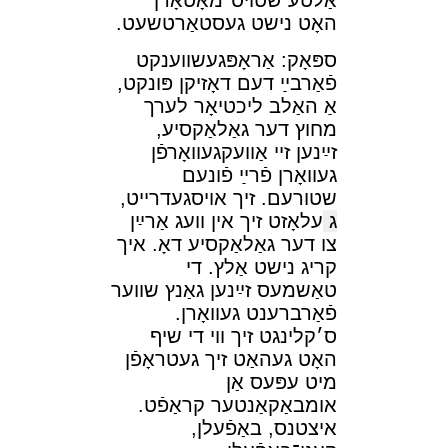
אַלטע שטױס־מאָטאָרן
האָט נישט געסטאַרטשעט.
ספּאָק: אַראָפּגעשװענקט
פֿאַרבײַ דעם דאָזיקן פּונקט,
אַ האַלב ליכטיאָר לערך
מחוץ דער גאַלאַקסיע,
זײַנען זײ אַװעקגעװאָרפֿן
געװאָרן פֿרײַ פֿונעם
שטורעם. זיך אױסגעדרײט,
ג
עלאָזט זיך אין װעג אַרײַן
צו דער גאַלאַקסיע דאָ. איך
קריג נישט אַלץ. די
טאַשמעס זײַנען גאַנץ שװער
פֿאַרברענט געװאָרן.
ס׳קלינגט זיך װי די שיף
האָט געהאַט זיך געטראָפֿן
מיט עפּעס אַן
אומבאַקאַנטער קראַפֿט.
איצטנס, באַפֿעלן,