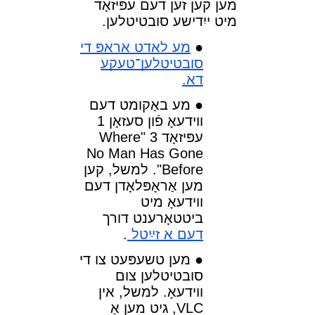
מען קען זען דעם עפּיזאָד
מיט ייִדישע
סובטיטלען.
מע לאָדט אַראָפּ די
סובטיטלען־טעקע
דאָ.
מע באַקומט דעם
װידעאָ פֿון סעזאָן 1
עפּיזאָד 3 "Where
No Man Has Gone
Before". למשל, קען
מען אַראָפּלאָדן דעם
װידעאָ מיט
ביטטאָרענט דורך
דעם אַ זײַטל
.
מען טשעפּעט צו די
סובטיטלען צום
װידעאָ. למשל, אין
VLC, גיט מען אַ