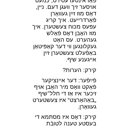
פֿאַראינטערעסירט, כּמעט
אױסער זיך װעגן דעם. נײן,
דאָס מוז זײַן געװאָרן
פֿאַרדרײעט. איך קריג
עפּעס מכּוח צעשטערן. איך
מוז האָבן דאָס פֿאַלש
געהערט. עס האָט
געקלונגען װי דער קאַפּיטאַן
באַפֿעלט צעשטערן זײַן
אײגענע שיף.
קירק: הערות?
פֿײַפֿער: דער אײנציקער
פֿאַקט װאָס מיר האָבן אױף
זיכער איז אַז די חלל־שיף
„באַהאַרצט“ איז צעשטערט
געװאָרן.
קירק: דאָס איז מסתּמא די
בעסטע טענה לטובֿת