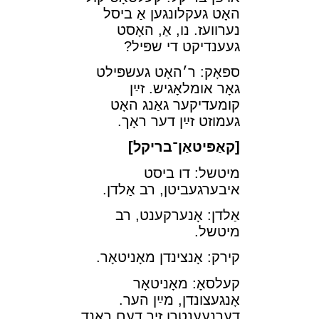
האָט געקלונגען אַ ביסל
נערװעז. נו, אַ, האָסט
געענדיקט די שפּיל?
ספּאָק: ר׳האָט געשפּילט
גאָר אומלאָגיש. זײַן
קומעדיקער גאַנג האָט
געמוזט זײַן דער ראָך.
[קאַפּיטאַן־בריקל]
מיטשל: דו ביסט
איבערגעביטן, רב אַלדן.
אַלדן: אָנערקענט, רב
מיטשל.
קירק: אָנצינדן מאָניטאָר.
קעלסאָ: מאָניטאָר
אָנגעצונדן, מײַן הער.
דערנעענטרן זיך דעם ראַנד