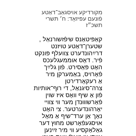
מקורדיקע אױסגאַב־דאַטע
פֿונעם עפּיזאָד: ח׳ תּשרי
תשכ״ז
קאַפּיטאַנס
שיפֿזשורנאַל
,
שטערן־דאַטע טױזנט
דרײַהונדערט צװעלף פּונקט
פֿיר. דאָס אוממעגלעכס
האָט פּאַסירט. פֿון גלײַך
פֿאָרױס, באַמערקן מיר
אַ רעקאָרדירטן
צרה־סיגנאַל, די רוף־אותיות
פֿון אַ שיף װאָס איז שױן
פֿאַרשװוּנדן מער װי צװײ
יאָרהונדערטער. צי האָט
נאָך אַן ערד־שיף אַ מאָל
אױסגעפֿאָרשט מחוץ דער
גאַלאַקסיע װי מיר זײַנען