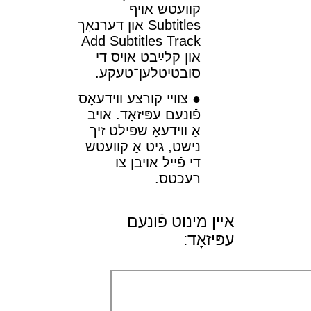
קװעטש אױף
Subtitles און דערנאָך
Add Subtitles Track
און קלײַבט אױס די
סובטיטלען־טעקע.
צװײ קורצע װידעאָס
פֿונעם עפּיזאָד. אױב
אַ װידעאָ שפּילט זיך
נישט, גיט אַ קװעטש
די פֿײַל אױבן צו
רעכטס.
אײן מינוט פֿונעם
עפּיזאָד: