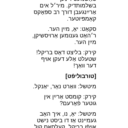
בשלמותדיק. מיר׳ל אים
אַרײַנגעבן דורך רב ספּאָקס
קאָמפּיוטער.
סקאָט: יאָ, מײַן הער.
ר׳האָט גענומען אַרױסשיקן,
מײַן הער.
קירק: בליצט דאָס בריקל!
שטעלט אַלע דעקן אױף
דער װאַך!
[טורבוליפֿט]
מיטשל: װאַרט נאָר, יאַנקל.
קירק: קומסט אַרײַן אין
גוטער פֿאָרעם?
מיטשל: יאָ, נו, איך האָב
געמײנט אַז דו ביסט נישט
אױפֿן בריקל. קעלסאָס קול