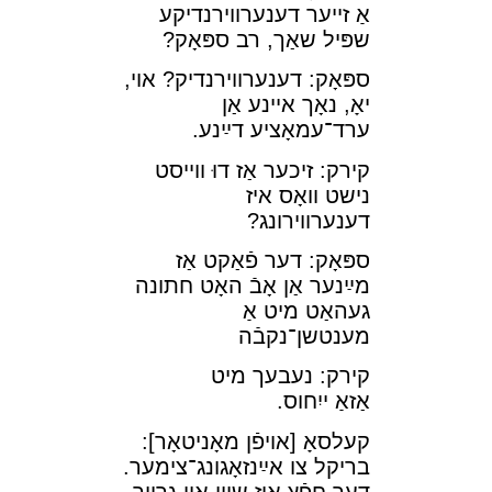
אַ זײער דענערװירנדיקע
שפּיל שאַך, רב ספּאָק?
ספּאָק: דענערװירנדיק? אױ,
יאָ, נאָך אײנע אַן
ערד־עמאָציע דײַנע.
קירק: זיכער אַז דוּ װײסט
נישט װאָס איז
דענערװירונג?
ספּאָק: דער פֿאַקט אַז
מײַנער אַן אָבֿ האָט חתונה
געהאַט מיט אַ
מענטשן־נקבֿה
קירק: נעבעך מיט
אַזאַ ייִחוס.
קעלסאָ [אױפֿן מאָניטאָר]:
בריקל צו אײַנזאָגונג־צימער.
דער חפֿץ איז שױן אין גרײך