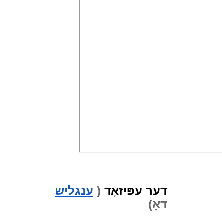
דער עפּיזאָד
(
ענגליש
דאָ)