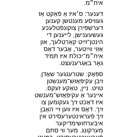
איח״מ.
דענער: ס׳איז אַ פֿאַקט אַז
געװיסע מענטשן קענען
דערשפּירן צוקונפֿטלעכע
געשעענישן, לײענען די
הינטן־זײַט קאַרטלעך, און
אַזױ װײַטער, אָבער דאָס
איח״מ־יכולת איז תּמיד
גאָר באַגרענעצט.
ספּאָק: שטרענגער שאָדן.
זיבן עקיפּאַזש־מענשטן
טױט. נײן, טאַקע זעקס.
אײנער אַ עקיפּאַזש־מענשט
איז דאַכט זיך געקומען צו
זיך. דאָס איז װען זײ האָבן
זיך פֿעראינטערעסירט אין
איבערחושימדיקער
מערקונג. מער װי סתּם