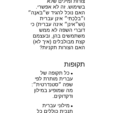
צורות ומילים שלא
בשימוש. זה לא אפשרי.
האם נוכל להגיד ש״בֹּאנָה״
ו״בלֶכְתִּי״ אינן עברית
(וש״אינן״ אינה עברית) כי
דוברי השפה לא ממש
משתמשים בהן, ובעצמם
קצת מבולבלים (איך לא)
האם הצורות תקניות?
תקופות
כל תקופה של
עברית מותרת לפי
שפה ״סטנדרטית״:
מה שמופיע במילון
ודקדוקים.
מילוני עברית
תנכית כוללים כל