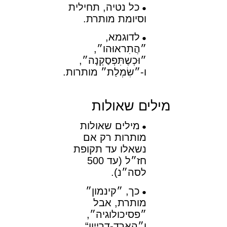
כל נטיה, תחילית
וסיומת מותרת.
לדוגמא,
״הֲתִראוּהו״,
״וּכְשֶתִּפְסַקְנָה״,
ו-״שִׂמְלַת״ מותרות.
מילים שאולות
מילים שאולות
מותרות רק אם
נשאלו עד תקופת
חז״ל (עד 500
לסה״נ).
כך, ״קינמון״
מותרת, אבל
״פסיכולוגיה״,
ו״הארד-דרייוו“