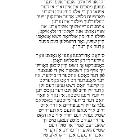
זקן און זײַן װײַב. אָבער אַלע זײַנען
געװען מסכּים אין אײן זאַך: אַז דער
אָפּזאָג פֿון די אַלע קעץ עסן זײערע
פּאָרציעס פֿלײַש אָדער טרינקען זײער
טעלערלעך מילעך איז געװען
אױסערגעװײנטלעך טשיקאַװע. און
צװײ גאַנצע טעג װאָלטן די גלאַטיקע,
פֿױלע קעץ פֿון אולתּאַר נישט אָנטאַפּן
קײן שפּײַז, נאָר דרעמלען בײַם פֿײַער
אָדער אין דער זון.
ס׳האָט אַדורכגעגאַנגען אַ גאַנצע װאָך
אײדער די דאָרפֿסלײַט האָבן
באַמערקט אַז נישט קײן ליכטן באַװײַזן
זיך אױף בין־השמשות אין די פֿענצער
פֿון דער כאַטע אונטער די בײמער. איז
דער מאָגערער ניט האָט באַמערקט
אַז קײנער האָט נישט געזען דעם זקן
אָדער זײַן װײַב פֿון זינט דער נאַכט װען
די קעץ זײַנען נישטאָ. אין נאָך אַ װאָך
האָט דער בירגער־מײַסטער באַשלאָסן
גובֿר צו זײַן זײַנע פּחדים און זיך אױס
חיובֿ אַרײַנכאַפּן אינעם מאָדנערהײט
שטיל געהײ, הגם דורך אַזױ טאָן האָט
ער זיך געהיט מיטצונעמען מיט זיך
שאַנג דעם שמיד און טולן דעם
שטײנהאַקער װי עדות. און װען זײ
האָבן דורכגעבראָכן די קװאָלע טיר