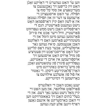
װען ער האָט געהערט די דאָזיקע זאַכן
האָט זײַן כריפּען זיך נאָכגעגעבן צו
מעדיטאַציע און סוף־כּל־סוף צו
תּפֿילה. ער האָט אױסגעצױגן די
אָרעמעס צו דער זון און תּפֿילה געטאָן
אין אַ לשון װאָס קײן דאָרפֿסמאַן האָט
נישט געקענט פֿאַרשטײן; הגם די
דאָרפֿסלײַט האָבן נישט ממש געפּרוּװט
פֿאַרשטײן, װײַל זײער אַכט איז ס׳רובֿ
פֿאַרנומען געװען מיטן הימל און די
משונהדיקע פֿאָרמען װאָס די װאָלקנס
האָבן אָנגענומען. ס׳איז געװען גאָר
אױסלערליש, אָבער בעת דאָס קלײנע
ייִנגל האָט אַרױסבראַכט זײַן פּעטיציע
פֿון מױל אַרױס האָט אױסגעזען זיך
אױספֿורעמען אין אױבן די שאָטיקע,
נעפּלדיקע פֿיגורן פֿון עקזאָטישע זאַכן;
פֿון מיש־ברואים באַקרױנט מיט
האָרן־פֿלאַנקירטע דיסקן. די נאַטור
איז פֿול פֿון אַזעלכע אילוזיעס צו
באַרושמען די דמיונדיקע.
יענע נאַכט האָבן די װאָלגערס
פֿאַרלאָזט אולתּאַר, און מען האָט זײ
קײן מאָל נישט געזען נאָך דעם. און די
בעלי־בתּים האָבן זיך באַאומרויִקט װען
זײ האָבן באַרמערקט אַז אינעם גאַנצן
דאָרף זײַנען אַלע קעץ געװען