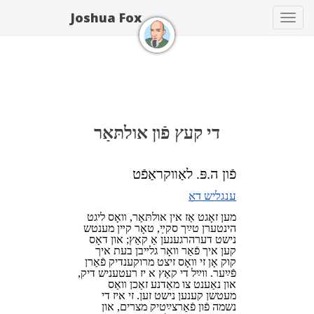
Joshua Fox
Tog
navi
די קעץ פֿון אולתּאַר
פֿון ה.פּ. לאַװקראַפֿט
ענגליש דאָ
מען זאָגט אַז אין אולתּאַר, װאָס ליגט
הינטערן טײַך סקײַ, טאָר קײן מענטש
נישט דערהרגענען אַ קאַץ; און דאָס
קען איך פֿאַר װאָר גלײבן בעת איך
קוק אָן זי װאָס זיצט מרוקענדיק פֿאַרן
פֿײַער. װײַל די קאַץ א
יז רעטעניש
דיק,
און נאָענט צו מאָדנע זאַכן װאָס
מעטשן קענען נישט זען. זי איז די
נשמה פֿון פֿאַרצײַטיק מצרים, און