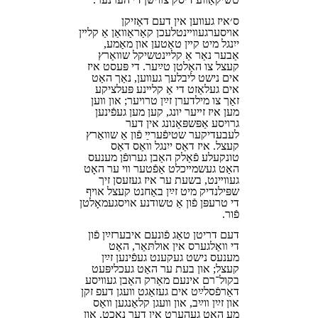
ס׳איז געװען אין דעם דאָזיקן
אױסערגעװײנטלעכן קאַראַװאַן אַ קלײן
ייִנגל מיט קײן טאַטען און מאַמע,
אָבער נאָר אַ קלײנטשיקל שװאַרץ
קעצל צו האַלטן טײַער. די פּעסט איז
אים נישט ליבלעך געװען, נאָך האָט
אים געלאָזט די אָ קלײנע פּעלציקע
זאַך צו מילדערן זײַן טרױער; און װען
מען איז זײער יונג, קען מען געפֿינען
גרױסע אָפּשפּאַנונג אין דער
לעבעדיקער שטיפֿערײַ פֿון אַ שװאַרץ
קעצל. איז דאָס ייִנגל װאָס דאָס
טונקעלע פֿאָלק האָבן גערופֿן מענעס
האָט געשמײכלט אָפֿטער װי ער האָט
געװײנט, בשעת ער איז געזעסן זיך
שפּילנדיק מיט זײַן באַחנט קעצל אױף
די טרעפּן פֿון אַ טשודנע אױסגעמאָלטן
פֿור.
דעם דריטן טאָג פֿונעם איבערזײַן פֿון
די װאָלגערס אין אולתּאַר, האָט
מענעס נישט געקענט געפֿינען זײַן
קעצל; און בעת ער האָט געכליפּעט
בקול־⁠רם אינעם מאַרק האָבן געװיסע
דאָרפֿסלײַט אים געזאָגט װעגן דעפ זקן
און זײַן װײַב, און װעגן קלאַנגען װאָס
מע האָט געהערט אין דער נאַכט. און