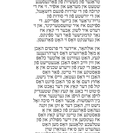
טראָגער פֿון מעשׂיות פֿון פֿאַרגעסענע
שטעט אין מעראָע און אופֿיר. זי איז די
קרובֿה פֿון די שׂררות פֿונעם דזשאָנגל,
און די יורשטע פֿון די סודות פֿון
גרײַז־גראָער און בײזער אַפֿריקע. די
ספֿיקנס איז איר שװעסטערקינד, און זי
רעדט איר לשון; אָבער די קאַץ איז
נאָך קדמונישער פֿאַר דער ספֿינקס,
און געדענקט װאָס זי האָט פֿאַרגעסן.
אין אולתּאַר, אײדער די פּרנסים האָבן
אַ מאָל פֿאַרװערט דאָס דערהרגענען
קעץ, האָט געװױנט אַן אַלטער כלאָפּ
און זײַן װײַב װאָס האָבן אָנגעטײעט פֿון
כאַפּן די קעץ פֿון זײערע שכנים אין אַ
פּאַסטקע און זײ טײטן. פֿאַר װאָס
האָבן זײ דאָס געטאָן, װײס איך נישט,
אַחוץ דעם אַז אַ סך האָבן פֿײַנט דאָס
קול פֿון דער קאַץ אין דער נאַכט און
ס׳טוט זײ באַנג אַז קעץ זאָלן שטענדיק
לױפֿן אַרום הױפֿן און גערטנער אױף
בין־השמשות. אָבער װאָס די סיבה זאָל
נישט זײַן, האָבן דער אָ זקן און זקנה
געהאַט פֿאַרגעניגן פֿון כאַפּן אין אַ
פּאַסטקע און טײטן יעדע קאַץ װאָס
איז געקומען אין זײער מפּולת; און פֿון
עטלעכע קלאַנגען װאָס מען האָט
געהערט װען ס׳איז געװאָרן שױן