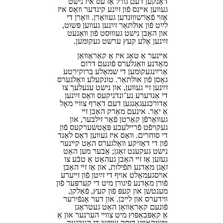
דאַנקען דעם גורל אַז עס איז נישט
געװען אײנס פֿון זײַנע קינדער װאָס איז
אַזױ פֿאַרשװוּנדען געװאָרן. װאָרן די
לײַט פֿון אולתּאַר זײַנען געװען פּשוט,
און האָבן נישט געװוּסט פֿון װאַנעט
זײַנען אַלע קעץ ערשט געקומען.
אײנער אַ טאָג איז אַ קאַראַװאַן
מאָדנע װאָגלערס פֿונעם דרום
אַרײַנגעקומען די שמאָלע ברוקירטע
גאַסן פֿון אולתּאַר. טונקעלע װאָלגערס
זײַנען זײ געװען, און נישט ענעלעך צו
די אַנדערע נע־⁠ונדניקעס װאָס זײַנען
אַדורכגעגאַנגען דעם דאָרף צװײ מאָל
אַ יאָר. אינעם מאַרק האָבן זײ
געװאָרפֿן קאָרטן פֿאַר זילבער, און
געקױפֿט פֿרײלעכע פּאַטשערקעס פֿון
די סוחרים. װאָס איז געװען דאָס לאַנד
פֿון די דאָזיקע װאָלגערס האָט קײנער
נישט געקענט זאָגן; אָבער מען האָט
געזען אַז זײ האָבן געהאַט אַ טבֿע צו
זאָגן מאָדנע תּפֿילות, און אַז זײ האָבן
אױסגעמאָלט אױף די זײַטן פֿון זײערע
פֿורן מאָדנע פֿיגורן מיט די קערפּער פֿון
מענטשן און קעפּ פֿון קעץ, פֿאַלקן,
װידערס און לײבן. און דער אָנפֿירער
פֿונעם קאַראַװאַן האָט געטראָגן
אַ קאָפּבאַפּוץ מיט צװײ הערנער און אַ
טשיקאַװע דיסק צװישן די הערנער.