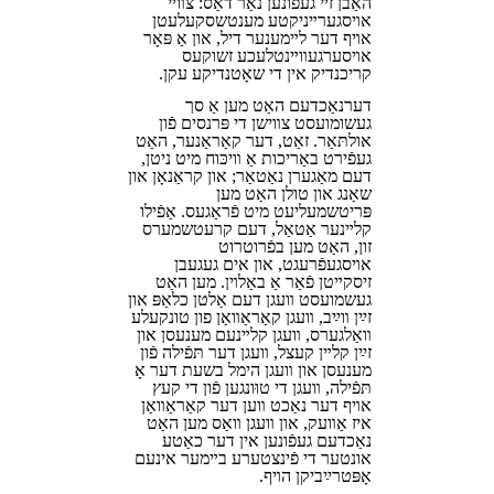
האָבן זײ געפֿונען נאָר דאָס: צװײ
אױסגערײניקטע מענטשסקעלעטן
אױף דער לײמענער דיל, און אַ פּאָר
אױסערגעװײנטלעכע זשוקעס
קריכנדיק אין די שאָטנדיקע עקן.
דערנאָכדעם האָט מען אַ סך
געשומועסט צװישן די פּרנסים פֿון
אולתּאַר. זאַט, דער קאָראָנער, האָט
געפֿירט באַריכות אַ װיכּוח מיט ניטן,
דעם מאָגערן נאָטאַר; און קראַנאָן און
שאַנג און טולן האָט מען
פּריטשמעליעט מיט פֿראַגעס. אַפֿילו
קלײנער אַטאַל, דעם קרעטשמערס
זון, האָט מען בפֿרוטרוט
אױסגעפֿרעגט, און אים געגעבן
זיסקײטן פֿאַר אַ באַלױן. מען האָט
געשמועסט װעגן דעם אַלטן כלאָפּ און
זײַן װײַב, װעגן קאַראַװאַן פון טונקעלע
װאָלגערס, װעגן קלײנעם מענעסן און
זײַן קלײן קעצל, װעגן דער תּפֿילה פֿון
מענעסן און װעגן הימל בשעת דער אָ
תּפֿילה, װעגן די טוּונגען פֿון די קעץ
אױף דער נאַכט װען דער קאַראַװאַן
איז אַװעק, און װעגן װאָס מען האָט
נאָכדעם געפֿונען אין דער כאַטע
אונטער די פֿינצטערע בײמער אינעם
אָפּטרײַביקן הױף.