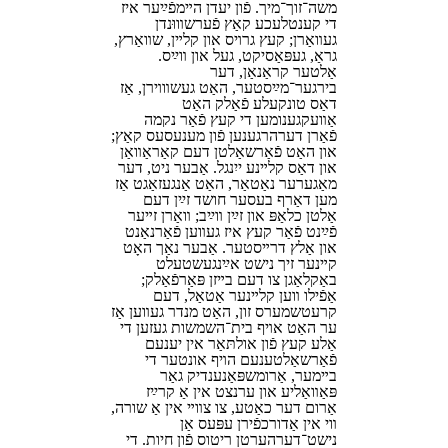
משה־⁠זוך־⁠מיך. פֿון יעדן הײמפֿײַער איז
די קענטלעכע קאַץ פֿערשװוּנדן
געװאָרן; קעץ גרױס און קלײן, שװאַרץ,
גראָ, געפּאַסיקט, געל און װײַס.
אַלטער קראַנאָן, דער
בירגער־⁠מײַסטער, האָט געשװױרן, אַז
דאָס טונקעלע פֿאָלק האָט
אַװעקגענומען די קעץ פֿאַר נקמה
פֿאַרן דערהרגענען פֿון מענעסעס קאַץ;
און האָט פֿאַרשאָלטן דעם קאַראַװאַן
און דאָס קלײנע ייִנגל. אָבער ניט, דער
מאָגערער נאָטאַר, האָט אָנגעזאָגט אַז
מען דאַרף בעסער חושד זײַן דעם
אַלטן כלאָפּ און זײַן װײַב; װאָרן זײער
פֿײַנט פֿאַר קעץ איז געװען פֿאַרנאַנט
און אַלץ דרײסטער. אָבער נאָך האָט
קײנער זיך נישט אײַנגעשטעלט
באַקלאָגן צו דעם בײזן פּאָרפֿאָלק;
אַפֿילו װען קלײנער אַטאַל, דעם
קרעטשמערס זון, האָט מנדר געװען אַז
ער האָט אױף בית־השמשות געזען די
אַלע קעץ פֿון אולתּאַר אין יענעם
פֿאַרשאָלטענעם הױף אונטער די
בײמער, אַרומשפּאַנענדיק גאָר
פּאַװאָליע און ערנצט אין אַ קרײַז
אַרום דער כאַטע, צו צװײ אין אַ שורה,
װי אין אַדורכפֿירן עפּעס אַן
נישט־⁠דערהערטן ריטוס פֿון חיות. די