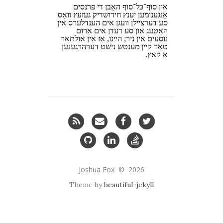
און סוף־כּל־סוף האָבן די פּרנסים
אָנגענומען יענץ חידושדיק געזעץ װאָס
סע דערצײלן װעגן אים הענדלערס אין
האַטעג און סע רעדן אים אַרום
נוסעים אין ניר; הײַנו, אַז אין אולתּאַר
טאָר קײן מענטש נישט דערהרגענען
אַ קאַץ.
RSS
Email
Facebook
Twitter
me
GitHub
LinkedIn
StackOverflow
Joshua Fox © 2026
Theme by
beautiful-jekyll