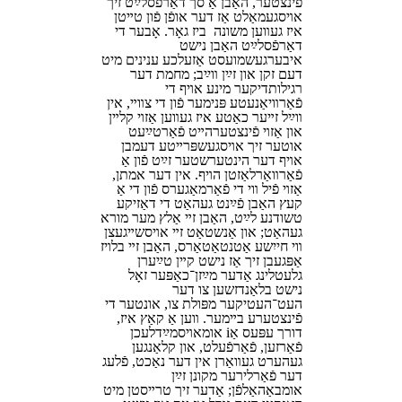
פֿינצטער, האָבן אַ סך דאָרפֿסלײַט זיך
אױסגעמאָלט אַז דער אופֿן פֿון טײטן
איז געװען משונה ביז גאָר. אָבער די
דאָרפֿסלײַט האָבן נישט
איבערגעשמועסט אַזעלכע ענינים מיט
דעם זקן און זײַן װײַב; מחמת דער
רגילותדיקער מינע אױף די
פֿאַרװיאַנעטע פּנימער פֿון די צװײ, אין
װײַל זײער כאַטע איז געװען אַזױ קלײן
און אַזױ פֿינצטערהײט פֿאַרטײַעט
אוטער זיך אױסגעשפּרײטע דעמבן
אױף דער הינטערשטער זײַט פֿון אַ
פֿאַרװאָרלאָזטן הױף. אין דער אמתן,
אַזױ פֿיל װי די פֿאַרמאָגערס פֿון די אָ
קעץ האָבן פֿײַנט געהאַט די דאָזיקע
טשודנע לײַט, האָבן זײ אַלץ מער מורא
געהאַט; און אַנשטאָט זײ אױסשײגעצן
װי חייִשע אַטנטאַטאָרס, האָבן זײ בלױז
אָפּגעבן זיך אַז נישט קײן טײַערן
גלעטלינג אָדער מײַזן־⁠כאַפּער זאָל
נישט בלאָנדזשען צו דער
העט־⁠העטיקער מפּולת צו, אונטער די
פֿינצטערע בײמער. װען אַ קאַץ איז,
דורך עפּעס אַi אומאױסמײַדלעכן
פֿאַרזען, פֿאַרפֿעלט, און קלאַנגען
געהערט געװאָרן אין דער נאַכט, פֿלעג
דער פֿאַרלירער מקונן זײַן
אומבאַהאָלפֿן; אָדער זיך טרײסטן מיט