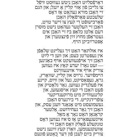
דאָרפֿסלײַט האָבן ניטש געװוּסט װיפֿל
צו גלײבן פֿון אַזױ קלײן אַ ייִנגל; און הגם
זײ האָבן מורא געהאַט אַז דאָס
שלעכטע פּאָרפֿאָלק האָבן
פֿאַרכּישופֿט די קעץ צו זײער טױט,
האָבן זײ העלטער געהאַט נישט מוסרן
דעם אַלטן כלאָפּ ביז זײ האָבן אים
געטראָפֿן מחוץ זײַן פֿינצטערן און
אָפּטרײַביקן הױף.
איז אולתּאַר האָט זיך געלײגט שלאָפֿן
אין געפּטרטן כּעס; און װען די לײַט
האָבן זיך אױפֿגעװעקט אױף באַגינען
— זעט נאָר! יעדע קאַץ איז געװען
צוריק אױף איר אײַנגעװױנט
הײמפֿײַער. גרױס און קלײן, שװאַרץ,
גראָ, געפּאַסיקט, געל און װײַס, קײנע
איז פֿעלנדיק געװען. גאָר גלאַטיק און
פֿעט האָבן די קעץ אױסגעזען, און
קלינגעװדיק מיט מרוקענדיקער
צופֿרידנקײט. די בירגערס האָבן
געשמועסט מיט אַנאַנד װעגן עסק, און
האָבן זיך גאָר געחידושט. אַלטער
קראַנאָן האָט נאָך אַ מאָל
אײַנשגעפּאַרט אַז ס׳איז געװען דאָס
טונקעלע פֿאָלק װאָס האָבן זײ
אַװעקגענומען, װאָרן קעץ זײַנען נישט
צוריק בײַם לעבן פֿון דער כאַטע פֿונעם