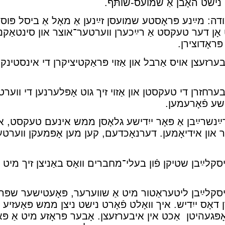
ישט האָבן אַ שמועס-שותּף.
ודה: מײַנע פּראָסטע שמועסן זײַנען אַ מאָל אַ ביסל פּו
אָן דער טעקסט אַ רײַכערן װערטער־אוצר און סינטאַקנס
פּראָדוצירן.
ערזעצן אױס אַרבל און אַזױ פּראַקטיציקרן די אינסטינקט
ערחזרן די טעקסטן און אַזױ זיך גוט אָפּלערנען די װערט
ע פֿאָרעמען.
ַנשרײַבן אַ פּאָר ייִדישע גלאָסן ממש אינעם טעקסט, און
 און אידיאָמען. דערנאָכדעם, קען מען אָפּמעקן װערטע
קלײַבן שטיקן פֿון בעלי־מחברים װאָס באַניצן זיך מיט א
קלײַבן ליטעראַטור מיט אַ שװערער, פּאָעטישער שפּראַ
דאָס ייִדיש. איך װאָלט פֿאָרט נישט ניצן ממש פּאָעזיע װ
ָפּגעהיטן אַכט אין איבערזעצן. אָבער פּראָזע מיט אַ פּא