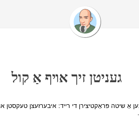
געניטן זיך אױף אַ קול
ן אַ שיטה פּראַקטיצירן די רײד: איבערזעצן טעקסטן אױף 