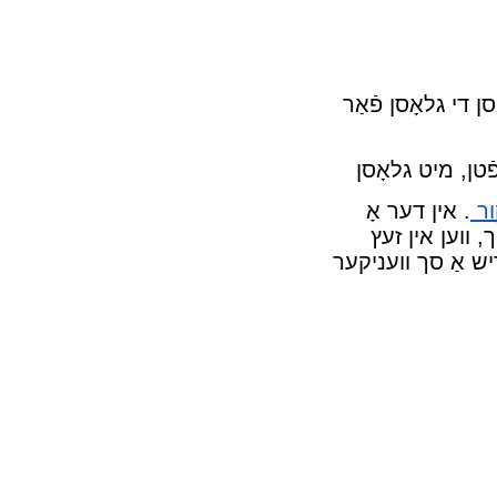
ן די גלאָסן פֿאַר
ֿטן, מיט גלאָסן
ור
. אין דער אָ
, װען אין זעץ
יש אַ סך װעניקער