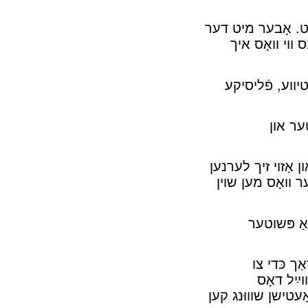
סט. אָבער מיט דער
 װי װאָס איך
יװע, פֿליסיקע
ער און
 אַזױ זיך לערנען
ר װאָס מען שױן
ַ פּשוטער
ך כּדי צו
ײַל דאָס
ָעטישן שװוּנג קען