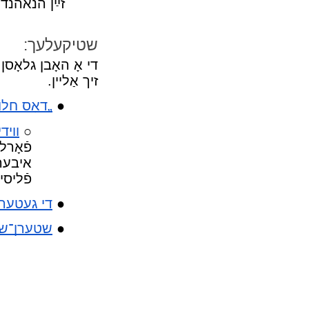
זײַן הנאהנד
שטיקעלעך:
די אָ האָבן גלאָסן
זיך אַלײן.
„דאָס חלו
װידי
פֿאָרל
איבער 
פֿליסי
די געטער פ
שטערן־שי