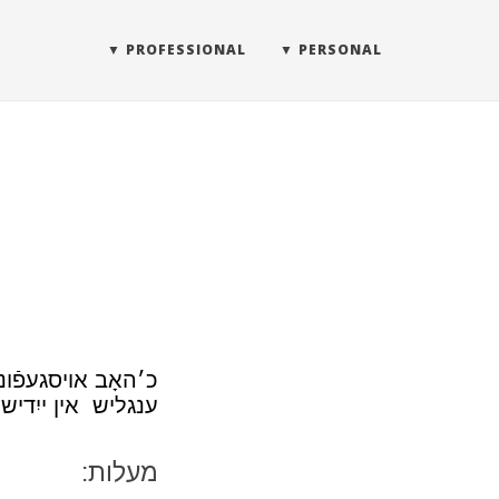
PROFESSIONAL
PERSONAL
כ׳האָב אױסגעפֿונע
ענגליש אין ייִדיש.
מעלות: