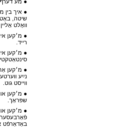
מע דערף נ
איך בין מ
שיטה, באָט 
װאָלט אַלײן 
מ׳קען איב
רײד.
מ׳קען איב
סינטאַטקטיש
מ׳קען אַרײ
נײַע װערטער
װײסט גוט.
מ׳קען אױס
שפּראַך.
מ׳קען אױס
פֿאַרבעסערן 
באַדאַרפֿט א