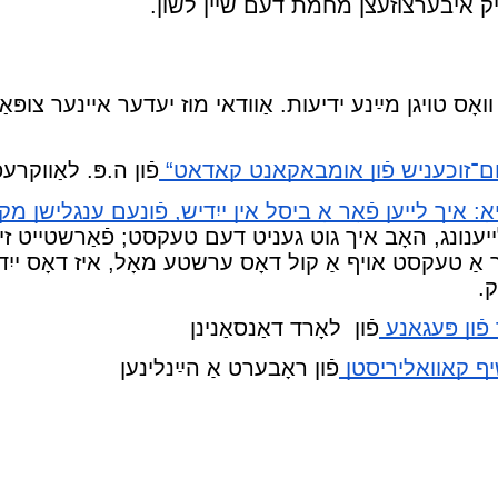
יק איבערצוזעצן מחמת דעם שײן לשון.
 װאָס טױגן מײַנע ידיעות. אַװדאי מוז יעדער אײנער צופּאַס
ם־זוכעניש פֿון אומבאַקאַנט קאַדאַט“
פֿון ה.פּ. לאַװקרעפ
אָ: איך לײען פֿאָר אָ ביסל אין ייִדיש, פֿונעם ענגלישן מק
ײענונג, האָב איך גוט געניט דעם טעקסט; פֿאַרשטײט זיך
אַ טעקסט אױף אַ קול דאָס ערשטע מאָל, איז דאָס ייִד
ק.
ֿון פּעגאַנע
פֿון לאָרד דאַנסאַנינן
ף קאַװאַליריסטן
פֿון ראָבערט אַ הײַנלינען